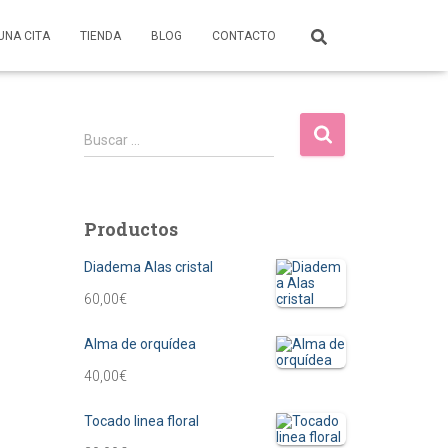
UNA CITA
TIENDA
BLOG
CONTACTO
B
Buscar …
u
s
c
a
Productos
r
:
Diadema Alas cristal
60,00
€
Alma de orquídea
40,00
€
Tocado linea floral