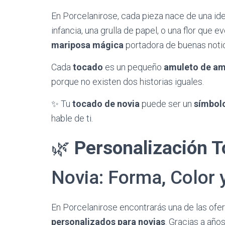
​En Porcelanirose, cada pieza nace de una id
infancia, una grulla de papel, o una flor que 
mariposa mágica
portadora de buenas notic
​Cada
tocado
es un pequeño
amuleto de a
porque no existen dos historias iguales.
​✨ Tu
tocado de novia
puede ser un
símbol
hable de ti.
​🌿
Personalización T
Novia: Forma, Color y
​En Porcelanirose encontrarás una de las ofe
personalizados para novias
. Gracias a año