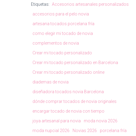
Etiquetas:
Accesorios artesanales personalizados
accesorios para el pelo novia
artesana tocados porcelana fría
como elegir mi tocado de novia
complementos de novia
Crear mi tocado personalizado
Crear mi tocado personalizado en Barcelona
Crear mi tocado personalizado online
diademas de novia
diseñadora tocados novia Barcelona
dónde comprar tocados de novia originales
encargar tocado de novia con tiempo
joya artesanal para novia
moda novia 2026
moda nupcial 2026
Novias 2026
porcelana fría