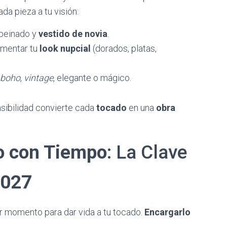
da pieza a tu visión:
 peinado y
vestido de novia
.
ementar tu
look nupcial
(dorados, platas,
boho
,
vintage
, elegante o mágico.
nsibilidad convierte cada
tocado
en una
obra
o con Tiempo
: La Clave
2027
or momento para dar vida a tu tocado.
Encargarlo