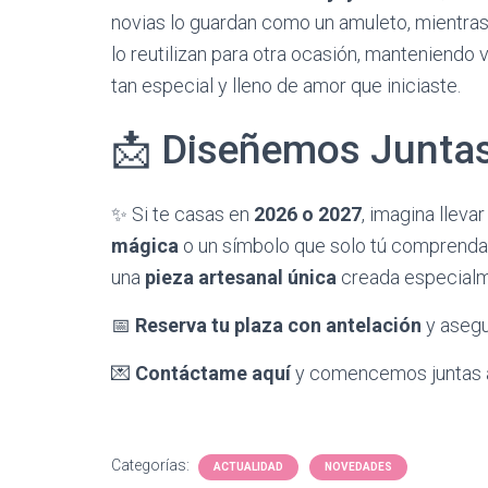
novias lo guardan como un amuleto, mientras 
lo reutilizan para otra ocasión, manteniendo 
tan especial y lleno de amor que iniciaste.
​📩 Diseñemos Junta
​✨ Si te casas en
2026 o 2027
, imagina lleva
mágica
o un símbolo que solo tú comprenda
una
pieza artesanal única
creada especialme
​📅
Reserva tu plaza con antelación
y asegu
💌
Contáctame aquí
y comencemos juntas a
Categorías:
ACTUALIDAD
NOVEDADES