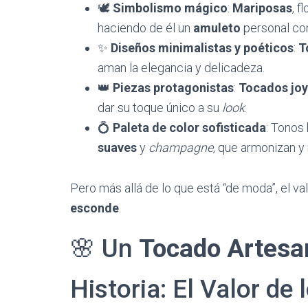
​🕊️
Simbolismo mágico
:
Mariposas
, f
haciendo de él un
amuleto
personal con
​✨
Diseños minimalistas y poéticos
:
T
aman la elegancia y delicadeza.
​👑
Piezas protagonistas
:
Tocados jo
dar su toque único a su
look
.
​💍
Paleta de color sofisticada
: Tonos
suaves
y
champagne
, que armonizan y 
​Pero más allá de lo que está “de moda”, el va
esconde
.
​🌸 Un
Tocado Artesa
Historia: El Valor d