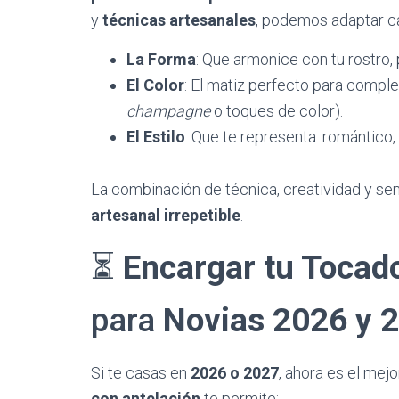
y
técnicas artesanales
, podemos adaptar ca
La Forma
: Que armonice con tu rostro,
El Color
: El matiz perfecto para compl
champagne
o toques de color).
El Estilo
: Que te representa: romántico,
​La combinación de técnica, creatividad y se
artesanal irrepetible
.
​⏳
Encargar tu Tocad
para
Novias 2026 y 
​Si te casas en
2026 o 2027
, ahora es el mej
con antelación
te permite: