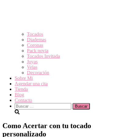
Tocados
Diademas
Coronas
Pack novia
Tocados Invitada
Joyas
Velas
Decoración
Sobre Mi
Agendar una cita
Tienda
Blog
Contacto
Buscar:
Como Acertar con tu tocado
personalizado