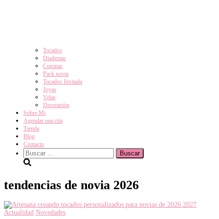
Tocados
Diademas
Coronas
Pack novia
Tocados Invitada
Joyas
Velas
Decoración
Sobre Mi
Agendar una cita
Tienda
Blog
Contacto
Buscar:
tendencias de novia 2026
Actualidad
Novedades