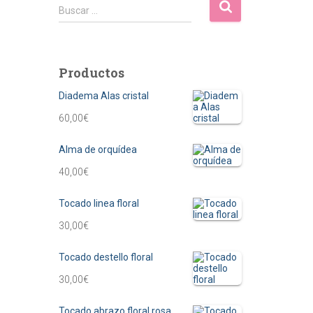
B
Buscar …
u
s
c
a
Productos
r
Diadema Alas cristal
:
60,00
€
Alma de orquídea
40,00
€
Tocado linea floral
30,00
€
Tocado destello floral
30,00
€
Tocado abrazo floral rosa