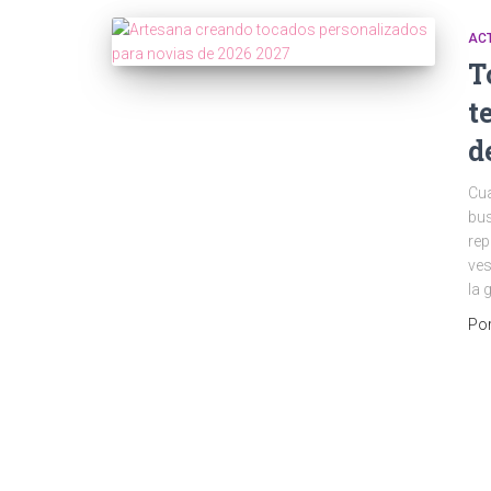
AC
T
t
d
Cua
bus
rep
ves
la 
Po