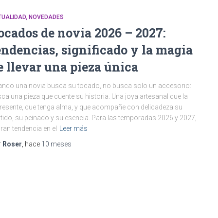
TUALIDAD
NOVEDADES
ocados de novia 2026 – 2027:
endencias, significado y la magia
e llevar una pieza única
ndo una novia busca su tocado, no busca solo un accesorio:
ca una pieza que cuente su historia. Una joya artesanal que la
resente, que tenga alma, y que acompañe con delicadeza su
tido, su peinado y su esencia. ​Para las temporadas 2026 y 2027,
gran tendencia en el
Leer más
r
Roser
, hace
10 meses