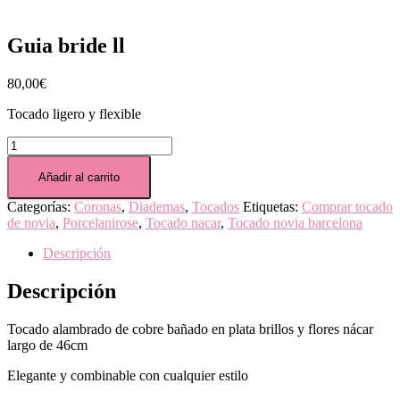
Guia bride ll
80,00
€
Tocado ligero y flexible
Guia
bride
ll
Añadir al carrito
cantidad
Categorías:
Coronas
,
Diademas
,
Tocados
Etiquetas:
Comprar tocado
de novia
,
Porcelanirose
,
Tocado nacar
,
Tocado novia barcelona
Descripción
Descripción
Tocado alambrado de cobre bañado en plata brillos y flores nácar
largo de 46cm
Elegante y combinable con cualquier estilo