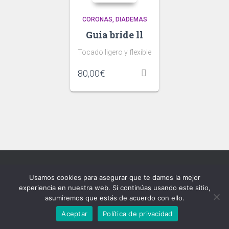
CORONAS
DIADEMAS
Guia bride ll
Tocado ligero y flexible
80,00
€
Usamos cookies para asegurar que te damos la mejor
INICIO
TIENDA
DEVOLUCIONES
CONTACTO
experiencia en nuestra web. Si continúas usando este sitio,
asumiremos que estás de acuerdo con ello.
RESERVAR UNA CITA
Aceptar
Política de privacidad