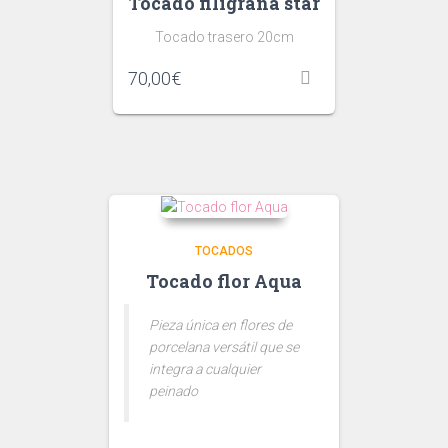
Tocado filigrana star
Tocado trasero 20cm
70,00
€
TOCADOS
Tocado flor Aqua
Pieza única en flores de
porcelana versátil que se
integra a cualquier
peinado