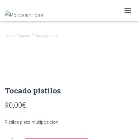
CAMBI
Inicio
/
Tocados
/ Tocado pistilos
Tocado pistilos
90,00
€
Pistilos pieza multiposición
Tocado