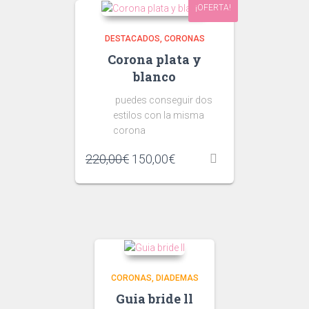
¡OFERTA!
DESTACADOS
CORONAS
Corona plata y
blanco
puedes conseguir dos
estilos con la misma
corona
El
El
220,00
€
150,00
€
precio
precio
original
actual
era:
es:
220,00€.
150,00€.
CORONAS
DIADEMAS
Guia bride ll