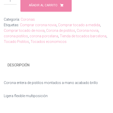
era:
es:
de
AÑADIR AL CARRITO
120,00€.
90,00€.
pistilos
cantidad
Categoría:
Coronas
Etiquetas:
Comprar corona novia
,
Comprar tocado a medida
,
Comprar tocado de novia
,
Corona de pistilos
,
Corona novia
,
corona pistilos
,
corona porcelana
,
Tienda de tocados barcelona
,
Tocado Pistilos
,
Tocados economicos
DESCRIPCIÓN
Corona entera de pistilos montados a mano acabado brillo
Ligera flexible multiposición