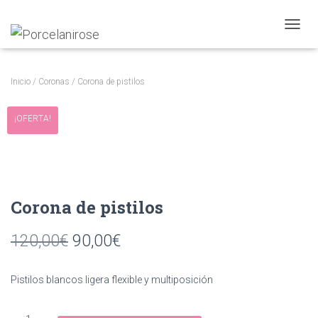
CAMBI
Inicio
/
Coronas
/ Corona de pistilos
¡OFERTA!
Corona de pistilos
El
El
120,00
€
90,00
€
precio
precio
Pistilos blancos ligera flexible y multiposición
original
actual
Corona