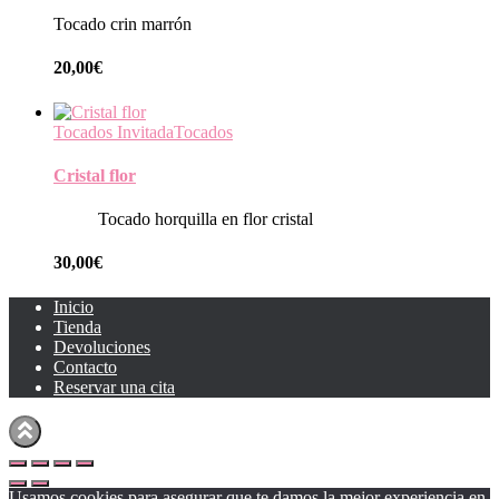
Tocado crin marrón
20,00
€
Tocados Invitada
Tocados
Cristal flor
Tocado horquilla en flor cristal
30,00
€
Inicio
Tienda
Devoluciones
Contacto
Reservar una cita
Usamos cookies para asegurar que te damos la mejor experiencia en