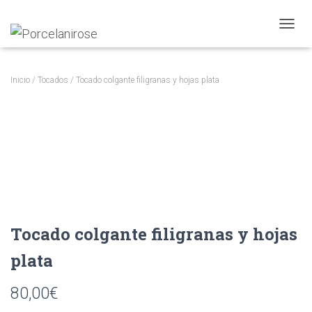
CAMBI
Inicio
/
Tocados
/ Tocado colgante filigranas y hojas plata
Tocado colgante filigranas y hojas
plata
80,00
€