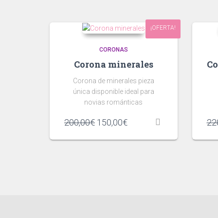
¡OFERTA!
CORONAS
Corona minerales
Co
Corona de minerales pieza
única disponible ideal para
novias románticas
El
El
200,00
€
150,00
€
22
precio
precio
original
actual
era:
es:
200,00€.
150,00€.