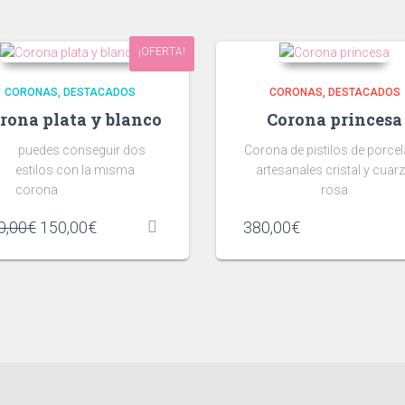
¡OFERTA!
CORONAS
DESTACADOS
CORONAS
DESTACADOS
rona plata y blanco
Corona princesa
puedes conseguir dos
Corona de pistilos de porce
estilos con la misma
artesanales cristal y cuar
corona
rosa
El
El
0,00
€
150,00
€
380,00
€
precio
precio
original
actual
era:
es:
220,00€.
150,00€.